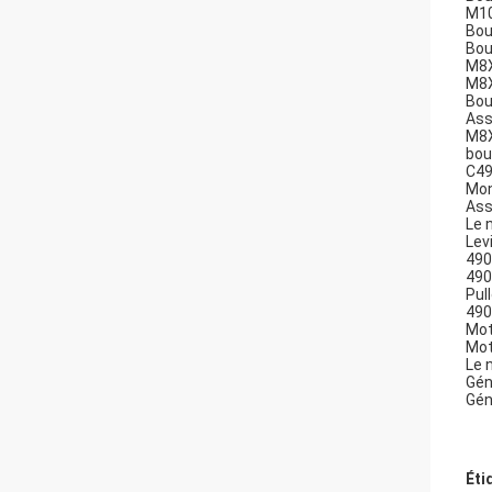
M10
Bou
Bou
M8X
M8X
Bou
Ass
M8X
bou
C49
Mon
Ass
Le 
Lev
490
490
Pul
490
Mot
Mot
Le 
Gén
Gén
Éti