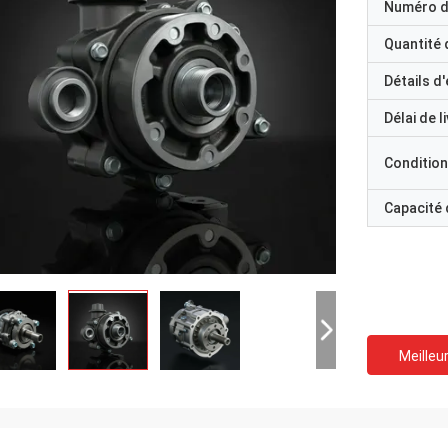
Numéro d
Quantité
Détails d
Délai de l
Condition
Capacité
Meilleur