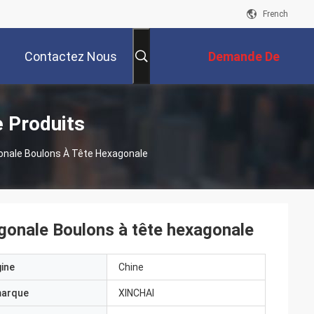
French
Contactez Nous
Demande De
Soumission
 Produits
nale Boulons À Tête Hexagonale
onale Boulons à tête hexagonale
gine
Chine
marque
XINCHAI