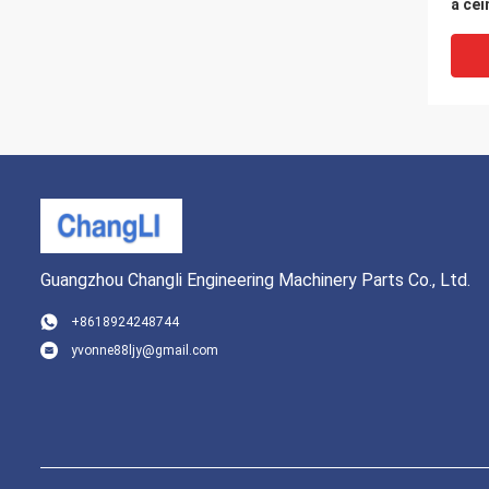
à ce
de gé
Guangzhou Changli Engineering Machinery Parts Co., Ltd.
+8618924248744
yvonne88ljy@gmail.com
C490
Asse
d'ali
carbu
Xinch