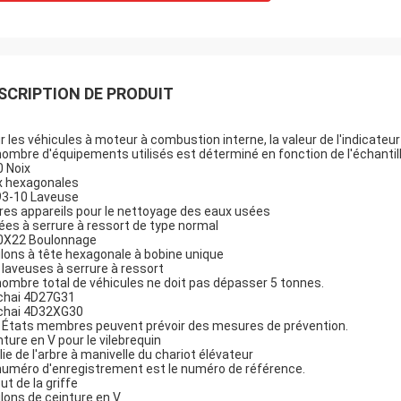
SCRIPTION DE PRODUIT
r les véhicules à moteur à combustion interne, la valeur de l'indicateur
nombre d'équipements utilisés est déterminé en fonction de l'échantil
 Noix
x hexagonales
3-10 Laveuse
res appareils pour le nettoyage des eaux usées
ées à serrure à ressort de type normal
X22 Boulonnage
lons à tête hexagonale à bobine unique
 laveuses à serrure à ressort
nombre total de véhicules ne doit pas dépasser 5 tonnes.
chai 4D27G31
chai 4D32XG30
 États membres peuvent prévoir des mesures de prévention.
nture en V pour le vilebrequin
lie de l'arbre à manivelle du chariot élévateur
numéro d'enregistrement est le numéro de référence.
ut de la griffe
lons de ceinture en V