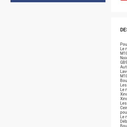
DE
Pou
Le 
M10
Noi
GB9
Aut
Lav
M10
Bou
Les
Le 
Xin
Xin
Les
Cei
pou
Le 
Déb
Bou