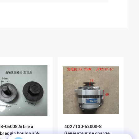
B-05008 Arbre à
4D27T30-52000-8
ebrequin boulon à V-
Générateur de charge