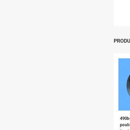
PROD
490b-
pouli