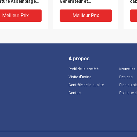
inture Assemblage
Générateur et
câb
nérateur à poulie
assemblage de ceinture
gri
XINCHAI
Meilleur Prix
Meilleur Prix
À propos
Profil de la société
Nouvelles
Visite d'usine
Des cas
Contrôle de la qualité
Plan du si
Contact
Politique d
B-52009
GB/T5783-M8X30
GB
mblage du système
Boulonnage Hex
Bou
mentation en
Boulonnage Grade 8.8
hex
rant de la laveuse
Générateur et
A e
ai Diesel
assemblage de ceinture
Meilleur Prix
Meilleur Prix