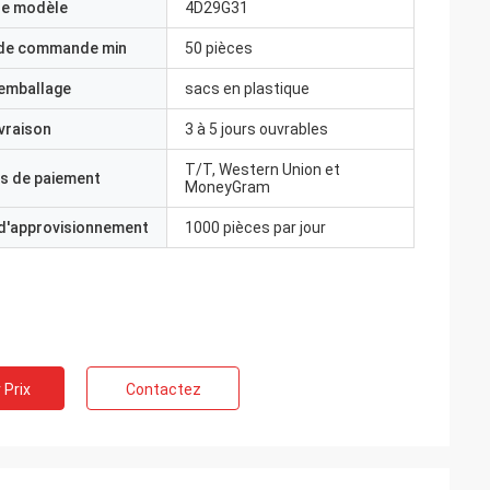
e modèle
4D29G31
 de commande min
50 pièces
'emballage
sacs en plastique
ivraison
3 à 5 jours ouvrables
T/T, Western Union et
s de paiement
MoneyGram
 d'approvisionnement
1000 pièces par jour
 Prix
Contactez