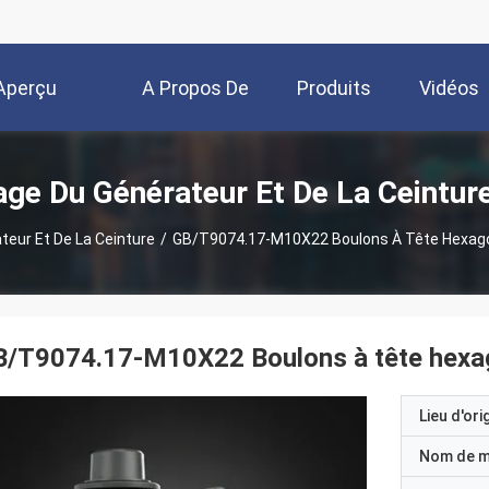
Aperçu
A Propos De
Produits
Vidéos
Nous
ge Du Générateur Et De La Ceinture
eur Et De La Ceinture
/
GB/T9074.17-M10X22 Boulons À Tête Hexago
/T9074.17-M10X22 Boulons à tête hexag
Lieu d'ori
Nom de 