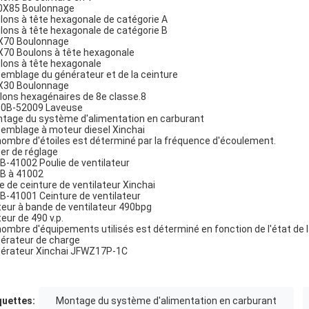
X85 Boulonnage
lons à tête hexagonale de catégorie A
lons à tête hexagonale de catégorie B
70 Boulonnage
70 Boulons à tête hexagonale
lons à tête hexagonale
emblage du générateur et de la ceinture
30 Boulonnage
lons hexagénaires de 8e classe.8
0B-52009 Laveuse
tage du système d'alimentation en carburant
emblage à moteur diesel Xinchai
nombre d'étoiles est déterminé par la fréquence d'écoulement.
ier de réglage
B-41002 Poulie de ventilateur
B à 41002
le de ceinture de ventilateur Xinchai
B-41001 Ceinture de ventilateur
eur à bande de ventilateur 490bpg
eur de 490 v.p.
nombre d'équipements utilisés est déterminé en fonction de l'état de l
érateur de charge
érateur Xinchai JFWZ17P-1C
quettes:
Montage du système d'alimentation en carburant