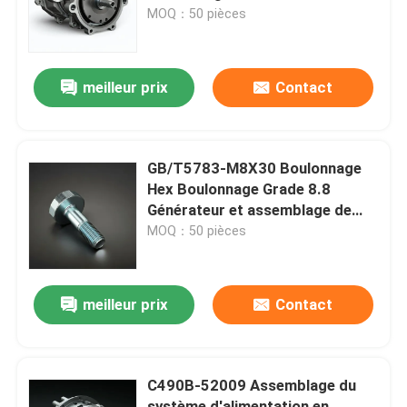
MOQ：50 pièces
À propos de nous
meilleur prix
Contact
Visite de l'usine
Contrôle de la qualité
GB/T5783-M8X30 Boulonnage
Hex Boulonnage Grade 8.8
Générateur et assemblage de
Nous contacter
ceinture
MOQ：50 pièces
Demandez un devis
meilleur prix
Contact
Montage du moteur
C490B-52009 Assemblage du
Montage du bloc moteur et accessoire
système d'alimentation en