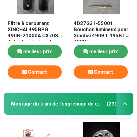
Filtre à carburant
4D27G31-55001
XINCHAI 495BPG
Bouchon lumineux pour
490B-24000A CX7085
Xinchai 490BT 495BT
Tête de cylindre et
498BT
système de soupape
meilleur prix
meilleur prix
Contact
Contact
Montage du train de l'engrenage de chronométrage
(23)