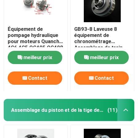
Équipement de
GB93-8 Laveuse 8
pompage hydraulique
équipement de
pour moteurs Quanchai
chronométrage
4C6 4C5 QC495 QC498
Assemblage de train
Xinchai chariot
meilleur prix
meilleur prix
élévateur
Contact
Contact
Assemblage du piston et de la tige de connexion
(11)