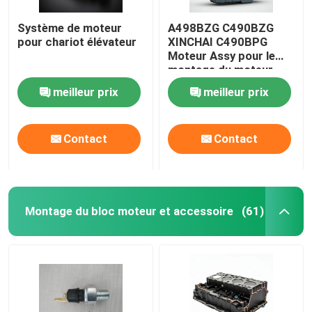
Système de moteur
A498BZG C490BZG
pour chariot élévateur
XINCHAI C490BPG
Moteur Assy pour le
montage du moteur
élévateur à fourche
meilleur prix
meilleur prix
Contact
Contact
Montage du bloc moteur et accessoire
(61)