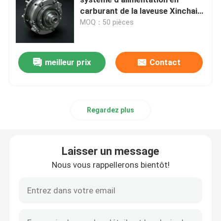
carburant de la laveuse Xinchai
Diesel
MOQ：50 pièces
Assemblage de la tête de cylindre et du système de 
Montage du train de l'engrenage de chronométrage
meilleur prix
Contact
Assemblage du piston et de la tige de connexion
Regardez plus
Assemblée de vilebrequin
Laisser un message
Montage du volant
Nous vous rappellerons bientôt!
Montage du système d'alimentation en carburant
Assemblée du groupe de circuit