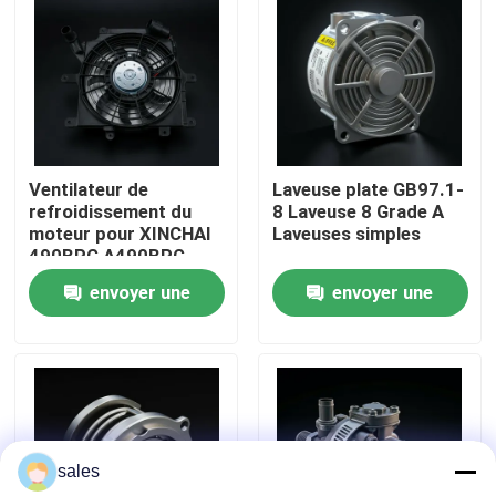
À propos de nous
Visite de l'usine
Ventilateur de
Laveuse plate GB97.1-
Contrôle de la qualité
refroidissement du
8 Laveuse 8 Grade A
moteur pour XINCHAI
Laveuses simples
490BPG A490BPG
Nous contacter
C490BPG
envoyer une
envoyer une
demande
demande
Demandez un devis
Montage du moteur
sales
Montage du bloc moteur et accessoire