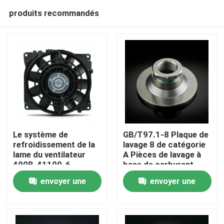
produits recommandés
Le système de
GB/T97.1-8 Plaque de
refroidissement de la
lavage 8 de catégorie
lame du ventilateur
A Pièces de lavage à
À la maison
490B-41100-6
base de carburant
envoyer une
envoyer une
Produits
demande
demande
Vidéos