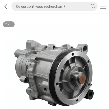
2
/
3