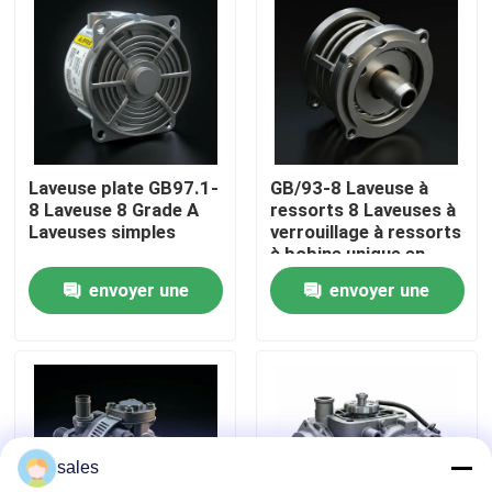
À propos de nous
Visite de l'usine
Laveuse plate GB97.1-
GB/93-8 Laveuse à
Contrôle de la qualité
8 Laveuse 8 Grade A
ressorts 8 Laveuses à
Laveuses simples
verrouillage à ressorts
à bobine unique en
Nous contacter
acier inoxydable
envoyer une
envoyer une
demande
demande
Demandez un devis
Montage du moteur
sales
Montage du bloc moteur et accessoire