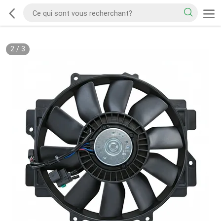
2
/
3