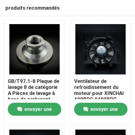
produits recommandés
GB/T97.1-8 Plaque de
Ventilateur de
lavage 8 de catégorie
refroidissement du
A Pièces de lavage à
moteur pour XINCHAI
À la maison
base de carburant
490BPG A490BPG
C490BPG
envoyer une
envoyer une
Produits
demande
demande
Vidéos