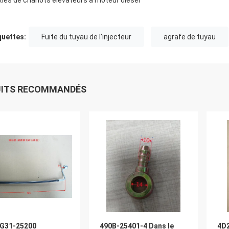
ties de chariots élévateurs à moteur diesel
quettes:
Fuite du tuyau de l'injecteur
agrafe de tuyau
UITS RECOMMANDÉS
G31-25200
490B-25401-4 Dans le
4D2