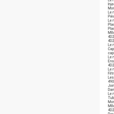
Le 
Inj
Mon
Le 
Piè
Le 
Pla
Pla
M8x
4D2
4D2
Le 
Cap
cap
Le 
Ens
4D2
Le 
Fil
Les
490
Joi
Dan
Le 
Tub
Mon
M8x
4D2