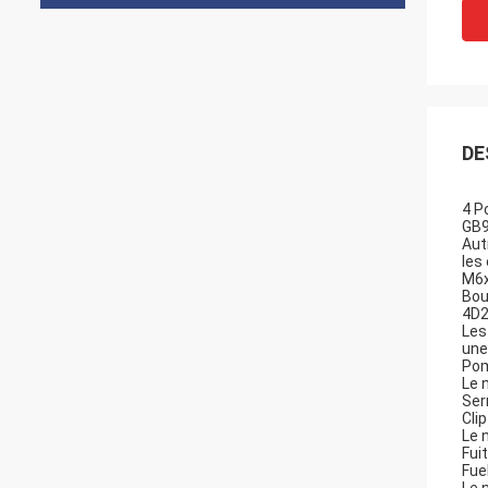
DE
4 P
GB9
Aut
les
M6x
Bou
4D2
Les
une
Pom
Le 
Ser
Cli
Le 
Fui
Fue