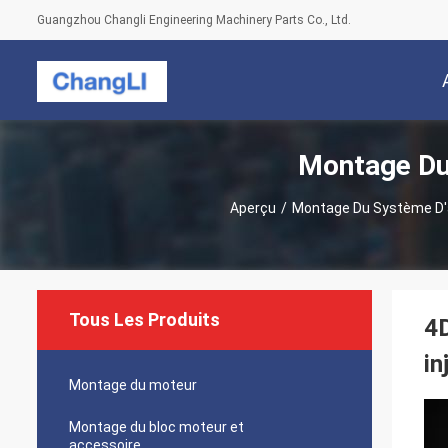
Guangzhou Changli Engineering Machinery Parts Co., Ltd.
Montage Du 
Aperçu
/
Montage Du Système D'a
Tous Les Produits
4D
in
Montage du moteur
Montage du bloc moteur et
accessoire