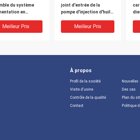
mble du système
joint d'entrée de la
car
mentation en
pompe d'injection d'huile
die
rant du tube
du connecteur de
mentation en
tuyauterie
Meilleur Prix
Meilleur Prix
urant
À propos
Profil de la société
Nouvelles
Visite d'usine
Des cas
Contrôle de la qualité
Plan du si
Contact
Politique d
-25002 Pièces du
4D27G31-25100
4D
ème de carburant de
Assemblage du système
Ass
 de l'injecteur
d'alimentation en
car
carburant par fuite du
Xin