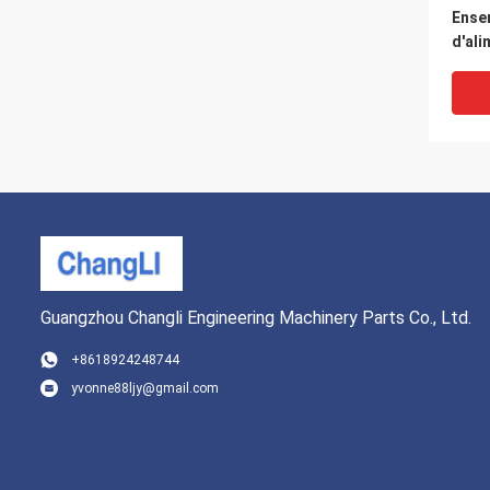
Ense
d'ali
carbu
d'ali
carb
Guangzhou Changli Engineering Machinery Parts Co., Ltd.
+8618924248744
yvonne88ljy@gmail.com
498B
syst
fuite