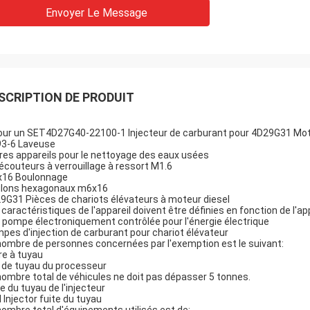
Envoyer Le Message
SCRIPTION DE PRODUIT
our un SET4D27G40-22100-1 Injecteur de carburant pour 4D29G31 Moteu
3-6 Laveuse
res appareils pour le nettoyage des eaux usées
 écouteurs à verrouillage à ressort M1.6
16 Boulonnage
lons hexagonaux m6x16
9G31 Pièces de chariots élévateurs à moteur diesel
 caractéristiques de l'appareil doivent être définies en fonction de l'app
 pompe électroniquement contrôlée pour l'énergie électrique
pes d'injection de carburant pour chariot élévateur
nombre de personnes concernées par l'exemption est le suivant:
re à tuyau
p de tuyau du processeur
nombre total de véhicules ne doit pas dépasser 5 tonnes.
te du tuyau de l'injecteur
l Injector fuite du tuyau