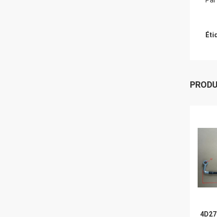
Par
Éti
PROD
4D27