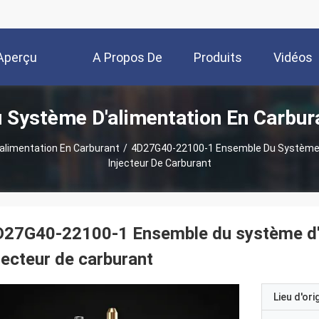
Aperçu
A Propos De
Produits
Vidéos
Système D'alimentation En Carbur
Nous
limentation En Carburant
/
4D27G40-22100-1 Ensemble Du Système D
Injecteur De Carburant
27G40-22100-1 Ensemble du système d'a
jecteur de carburant
Lieu d'ori