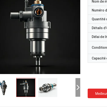
Nom de 
Numéro d
Quantité
Détails d
Délai de l
Condition
Capacité
Meilleur