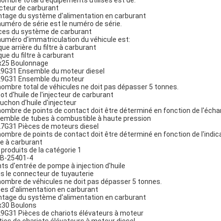
nombre total d'équipements utilisés est de:
ecteur de carburant
tage du système d'alimentation en carburant
numéro de série est le numéro de série.
ces du système de carburant
numéro d'immatriculation du véhicule est:
que arrière du filtre à carburant
que du filtre à carburant
25 Boulonnage
9G31 Ensemble du moteur diesel
9G31 Ensemble du moteur
nombre total de véhicules ne doit pas dépasser 5 tonnes.
ot d'huile de l'injecteur de carburant
uchon d'huile d'injecteur
nombre de points de contact doit être déterminé en fonction de l'échan
emble de tubes à combustible à haute pression
7G31 Pièces de moteurs diesel
nombre de points de contact doit être déterminé en fonction de l'indica
tre à carburant
 produits de la catégorie 1
B-25401-4
nts d'entrée de pompe à injection d'huile
s le connecteur de tuyauterie
nombre de véhicules ne doit pas dépasser 5 tonnes.
es d'alimentation en carburant
tage du système d'alimentation en carburant
30 Boulons
9G31 Pièces de chariots élévateurs à moteur