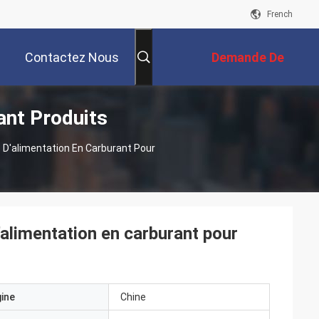
French
Contactez Nous
Demande De
ant Produits
Soumission
'alimentation En Carburant Pour
limentation en carburant pour
gine
Chine