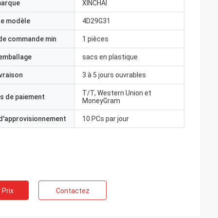
marque
XINCHAI
e modèle
4D29G31
 de commande min
1 pièces
'emballage
sacs en plastique
ivraison
3 à 5 jours ouvrables
T/T, Western Union et
s de paiement
MoneyGram
 d'approvisionnement
10 PCs par jour
 Prix
Contactez