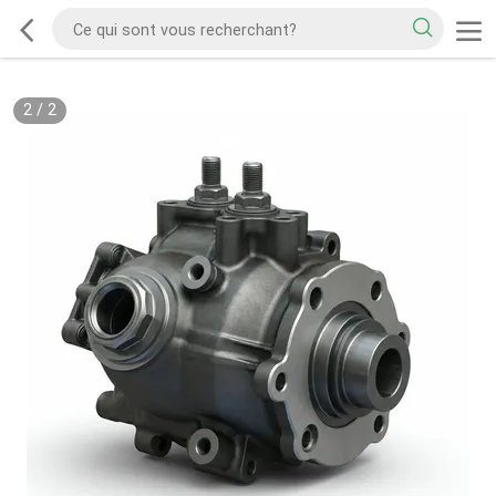
2
/
2