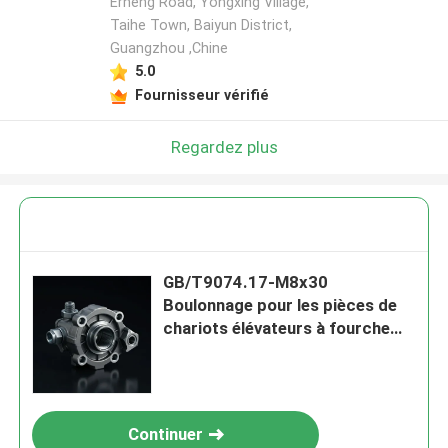
Erheng Road, Yongxing Village,
Taihe Town, Baiyun District,
Guangzhou ,Chine
5.0
Fournisseur vérifié
Regardez plus
GB/T9074.17-M8x30
Boulonnage pour les pièces de
chariots élévateurs à fourche
pour moteurs diesel 4D29G31
Continuer