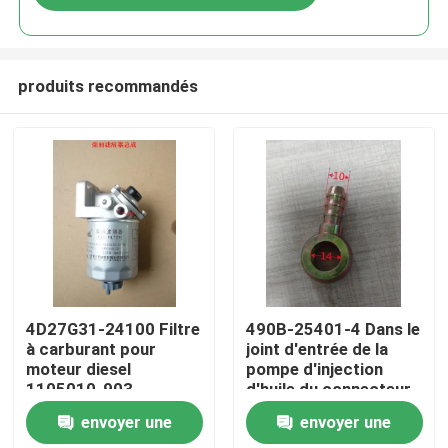
produits recommandés
À la maison
4D27G31-24100 Filtre
490B-25401-4 Dans le
à carburant pour
joint d'entrée de la
moteur diesel
pompe d'injection
Produits
1105010-903
d'huile du connecteur
de tuyauterie
envoyer une
envoyer une
Vidéos