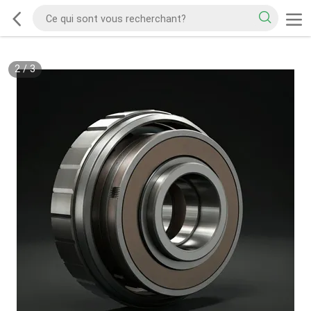
2
/
3