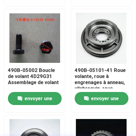
demande
demande
À propos de nous
Visite de l'usine
Contrôle de la qualité
490B-05002 Boucle
490B-05101-41 Roue
Nous contacter
de volant 4D29G31
volante, roue à
Assemblage de volant
engrenages à anneau,
vilebrequin, roue
Demandez un devis
volante
envoyer une
envoyer une
demande
demande
Montage du moteur
Montage du bloc moteur et accessoire