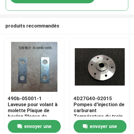
produits recommandés
À la maison
490b-05001-1
4D27G40-02015
Laveuse pour volant à
Pompes d'injection de
molette Plaque de
carburant
Produits
boulon Plaque de
Température du train
sécurité
de roulement Arbre à
envoyer une
envoyer une
manche
Vidéos