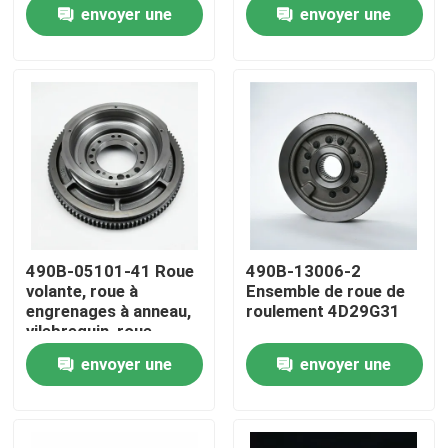
de roulement Arbre à
envoyer une
envoyer une
manche
demande
demande
À propos de nous
Visite de l'usine
Contrôle de la qualité
Nous contacter
490B-05101-41 Roue
490B-13006-2
volante, roue à
Ensemble de roue de
Demandez un devis
engrenages à anneau,
roulement 4D29G31
vilebrequin, roue
volante
envoyer une
envoyer une
Montage du moteur
demande
demande
Montage du bloc moteur et accessoire