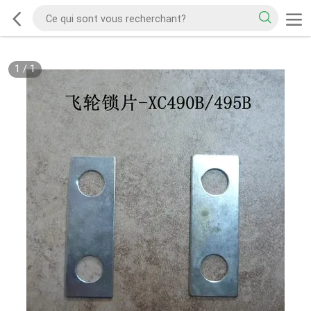
1
/
1