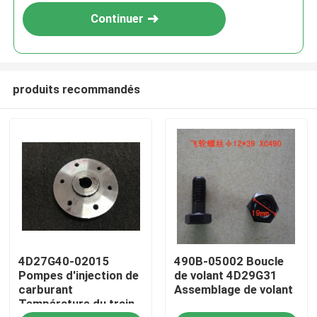
Continuer
produits recommandés
À la maison
4D27G40-02015
490B-05002 Boucle
Produits
Pompes d'injection de
de volant 4D29G31
carburant
Assemblage de volant
Température du train
Vidéos