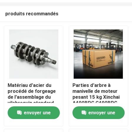
produits recommandés
Matériau d'acier du
Parties d'arbre à
procédé de forgeage
manivelle de moteur
À la maison
de l'assemblage du
pesant 15 kg Xinchai
vilebrequin standard
A490BPG C490BPG
Parties de moteurs
Produits
envoyer une
envoyer une
diesel
demande
demande
Vidéos