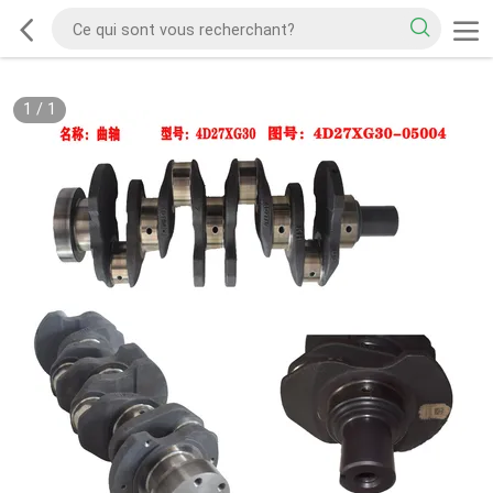
1
/
1