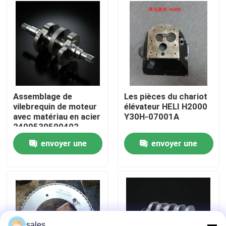
À propos de nous
Visite de l'usine
Contrôle de la qualité
Assemblage de
Les pièces du chariot
vilebrequin de moteur
élévateur HELI H2000
avec matériau en acier
Y30H-07001A
Nous contacter
2409530500402
envoyer une
envoyer une
Demandez un devis
demande
demande
Montage du moteur
Montage du bloc moteur et accessoire
sales