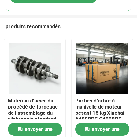
produits recommandés
À la maison
Matériau d'acier du
Parties d'arbre à
procédé de forgeage
manivelle de moteur
de l'assemblage du
pesant 15 kg Xinchai
Produits
vilebrequin standard
A490BPG C490BPG
Parties de moteurs
envoyer une
envoyer une
diesel
Vidéos