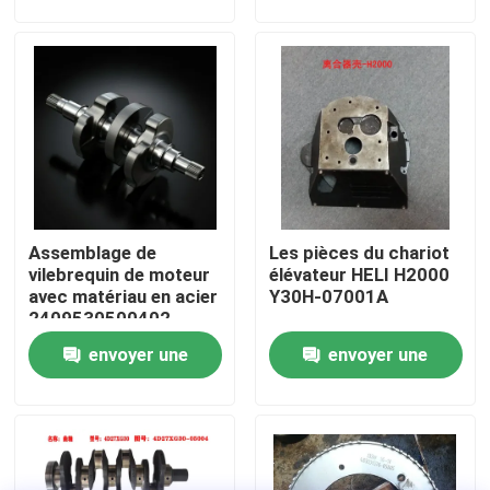
demande
demande
À propos de nous
Visite de l'usine
Contrôle de la qualité
Assemblage de
Les pièces du chariot
Nous contacter
vilebrequin de moteur
élévateur HELI H2000
avec matériau en acier
Y30H-07001A
2409530500402
Demandez un devis
envoyer une
envoyer une
demande
demande
Montage du moteur
Montage du bloc moteur et accessoire