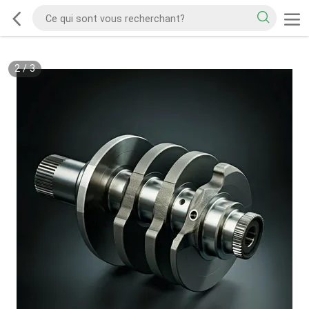
2
/
3