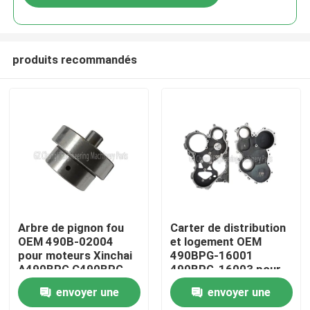
produits recommandés
À la maison
Arbre de pignon fou
Carter de distribution
OEM 490B-02004
et logement OEM
pour moteurs Xinchai
490BPG-16001
Produits
A490BPG C490BPG
490BPG-16003 pour
B490BPG A495BPG
chariot élévateur
envoyer une
envoyer une
A498BPG 4D27G31
Xinchai A490BPG
Vidéos