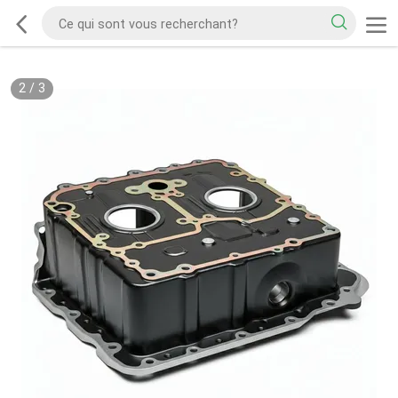
2
/
3