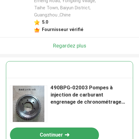
Erheng Road, Yongxing Village,
Taihe Town, Baiyun District,
Guangzhou ,Chine
5.0
Fournisseur vérifié
Regardez plus
490BPG-02003 Pompes à
injection de carburant
engrenage de chronométrage
Xinchai 4D29G31 Chauvet à
moteur diesel
Continuer