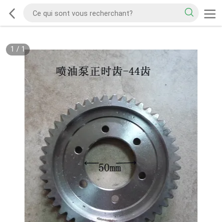
1
/
1