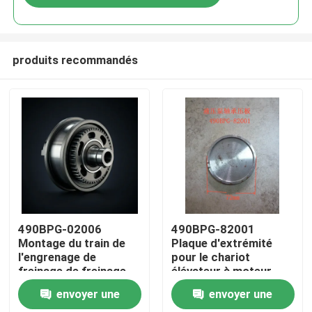
produits recommandés
À la maison
490BPG-02006
490BPG-82001
Montage du train de
Plaque d'extrémité
l'engrenage de
pour le chariot
Produits
freinage de freinage
élévateur à moteur
de l'arbre à cames du
diesel 4D29G31
envoyer une
envoyer une
train de freinage
Xinchang A490bpg
Vidéos